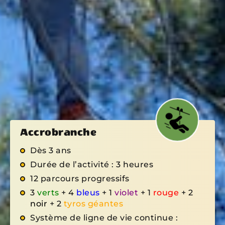
Accrobranche
Dès 3 ans
Durée de l’activité : 3 heures
12 parcours progressifs
3
verts
+ 4
bleus
+ 1
violet
+ 1
rouge
+ 2
noir
+ 2
tyros géantes
Système de ligne de vie continue :