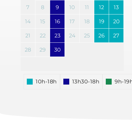
7
8
9
10
11
12
13
14
15
16
17
18
19
20
21
22
23
24
25
26
27
28
29
30
10h-18h
13h30-18h
9h-19