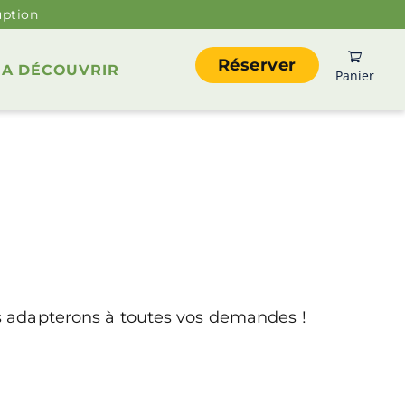
uption
Réserver
A DÉCOUVRIR
Panier
ous adapterons à toutes vos demandes !