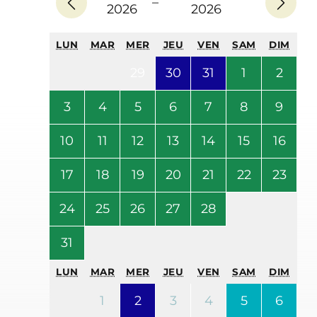
–
2026
2026
LUN
MAR
MER
JEU
VEN
SAM
DIM
29
30
31
1
2
3
4
5
6
7
8
9
10
11
12
13
14
15
16
17
18
19
20
21
22
23
24
25
26
27
28
31
LUN
MAR
MER
JEU
VEN
SAM
DIM
1
2
3
4
5
6