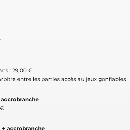
8
€
€
 ans : 29,00 €
arbitre entre les parties accès au jeux gonflables
 + accrobranche
 €
ns + accrobranche