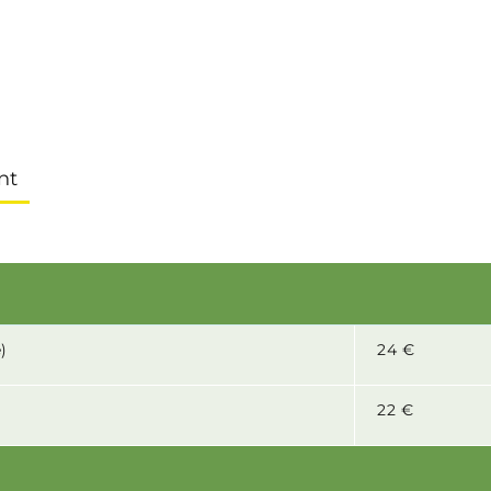
nt
)
24 €
22 €