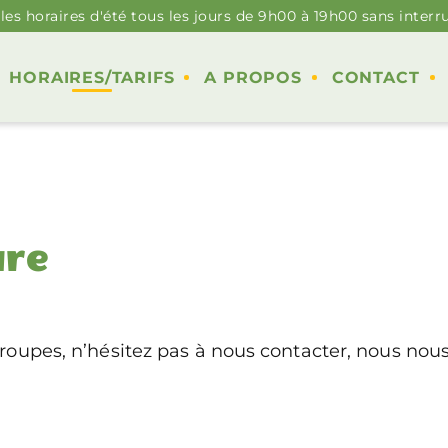
 les horaires d'été tous les jours de 9h00 à 19h00 sans interr
HORAIRES/TARIFS
A PROPOS
CONTACT
ure
 groupes, n’hésitez pas à nous contacter, nous n