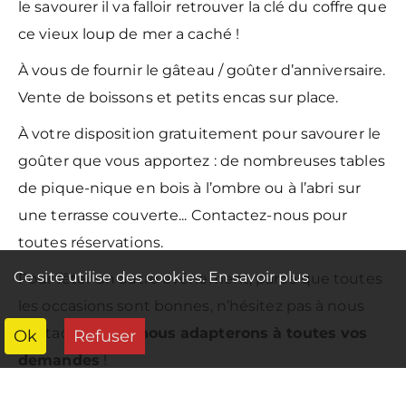
le savourer il va falloir retrouver la clé du coffre que
ce vieux loup de mer a caché !
À vous de fournir le gâteau / goûter d’anniversaire.
Vente de boissons et petits encas sur place.
À votre disposition gratuitement pour savourer le
goûter que vous apportez : de nombreuses tables
de pique-nique en bois à l’ombre ou à l’abri sur
une terrasse couverte... Contactez-nous pour
toutes réservations.
Ce site utilise des cookies.
En savoir plus
Pour fêter un autre événement, parce que toutes
les occasions sont bonnes, n’hésitez pas à nous
contacter,
nous nous adapterons à toutes vos
Ok
Refuser
demandes
!